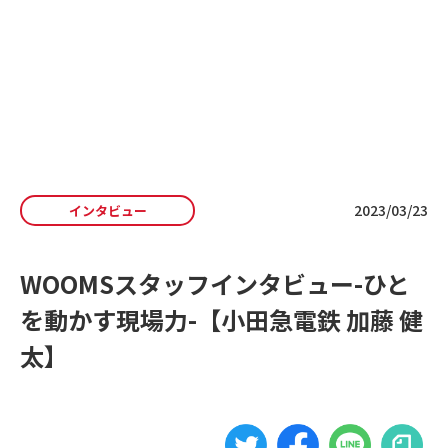
私たちの想い
よくある質問
お知らせ
収集運搬事業者向け
・自治体向け
資料ダウンロード
2023/03/23
インタビュー
排出事業者向け
資料ダウンロード
WOOMSスタッフインタビュー-ひと
お問い合わせ
を動かす現場力-【小田急電鉄 加藤 健
太】