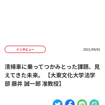
私たちの想い
よくある質問
お知らせ
収集運搬事業者向け
・自治体向け
資料ダウンロード
2021/09/01
インタビュー
排出事業者向け
資料ダウンロード
清掃車に乗ってつかみとった課題、見
お問い合わせ
えてきた未来。 【大東文化大学法学
部 藤井 誠一郎 准教授】