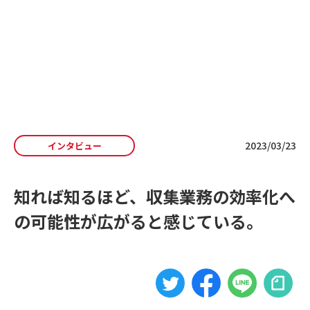
私たちの想い
よくある質問
お知らせ
収集運搬事業者向け
・自治体向け
資料ダウンロード
2023/03/23
インタビュー
排出事業者向け
資料ダウンロード
知れば知るほど、収集業務の効率化へ
お問い合わせ
の可能性が広がると感じている。