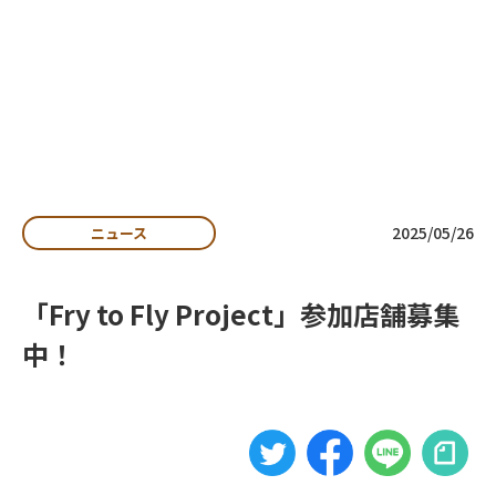
私たちの想い
よくある質問
お知らせ
収集運搬事業者向け
・自治体向け
資料ダウンロード
2025/05/26
ニュース
排出事業者向け
資料ダウンロード
「Fry to Fly Project」参加店舗募集
お問い合わせ
中！