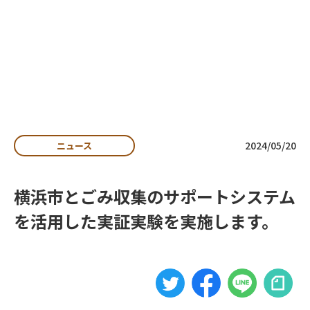
私たちの想い
よくある質問
お知らせ
収集運搬事業者向け
・自治体向け
資料ダウンロード
2024/05/20
ニュース
排出事業者向け
資料ダウンロード
横浜市とごみ収集のサポートシステム
お問い合わせ
を活用した実証実験を実施します。