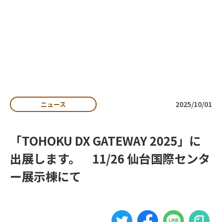
私たちの想い
よくある質問
お知らせ
収集運搬事業者向け
・自治体向け
資料ダウンロード
2025/10/01
ニュース
排出事業者向け
資料ダウンロード
「TOHOKU DX GATEWAY 2025」に
お問い合わせ
出展します。 11/26 仙台国際センタ
ー展示棟にて