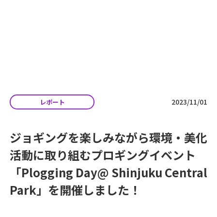
私たちの想い
よくある質問
お知らせ
収集運搬事業者向け
・自治体向け
資料ダウンロード
2023/11/01
レポート
排出事業者向け
資料ダウンロード
ジョギングを楽しみながら環境・美化
お問い合わせ
活動に取り組むプロギングイベント
「Plogging Day@ Shinjuku Central
Park」を開催しました！