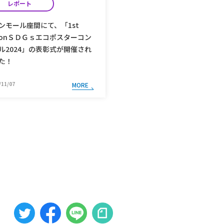
レポート
レポート
ンモール座間にて、「1st
「令和5年度フードサイク
tionＳＤＧｓエコポスターコン
ェクト終了の会」を開催し
ル2024」の表彰式が開催され
た。
た！
/11/07
2024/01/23
MORE