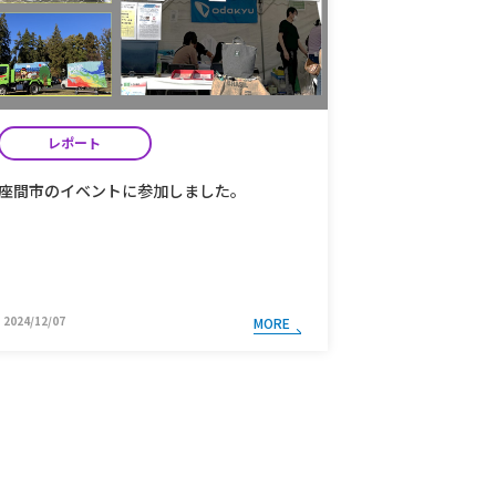
レポート
レポー
座間市のイベントに参加しました。
イオンモール座
ｓエコポスタ
が開催されま
2024/12/07
2024/11/07
MORE