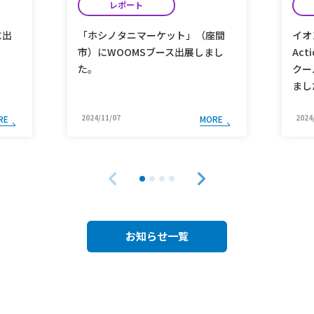
レポート
に出
「ホシノタニマーケット」（座間
イオ
市）にWOOMSブース出展しまし
Ac
た。
クー
まし
2024/11/07
2024
RE
MORE
お知らせ一覧