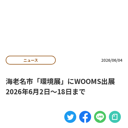
私たちの想い
よくある質問
お知らせ
収集運搬事業者向け
・自治体向け
資料ダウンロード
2026/06/04
ニュース
排出事業者向け
資料ダウンロード
海老名市「環境展」にWOOMS出展
お問い合わせ
2026年6月2日～18日まで